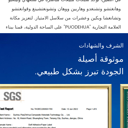
وهانغتشو وتشنغدو وهاربين ووهان وتشونغتشينغ وقوانغتشو
وتشانغشا وبكين وعشرات من سلاسل الامتياز. لتعزيز مكانة
العلامة التجارية "PUODEHUA" على الساحة الدولية، قمنا ببناء
شبكة تسويق في عشرات البلدان والمناطق مثل الولايات
الشرف والشهادات
المتحدة وألمانيا واليابان وكوريا الجنوبية والبرازيل والمكسيك
وروسيا والشرق الأوسط. وما إلى ذلك، وتغطي آسيا، وأوروبا،
موثوقة أصيلة
والأمريكتين، وأفريقيا، ومناطق أخرى، وأصبحت موردًا مستقرًا
الجودة تبرز بشكل طبيعي.
على المدى الطويل.