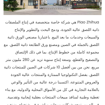
Piao Zhihua هي شركة خاصة متخصصة في إنتاج الملصقات
ذاتية اللصق عالية الجودة، ودمج البحث والتطوير والإنتاج
والمبيعات وخدمات ما بعد البيع. باعتبارنا مصنعي الورق ذاتية
اللصق بالجملة في الصين ومصنع ورق الطابعة ذاتية اللصق. مع
مجموعة كاملة من خطوط الإنتاج، بما في ذلك الإلتصاق
والتصفيح والقطع، وسعة إنتاج سنوية تزيد عن 280 مليون متر
مربع، نحن من بين أفضل 10 شركات في الصين للمنتجات ذاتية
اللصق. بفضل التكنولوجيا الممتازة والمنتجات عالية الجودة
والعروض المتنوعة، اكتسبنا درجة عالية من التأثير والوعي
بالعلامة التجارية في كل من الأسواق المحلية والدولية، مع بناء
تغطية وطنية لمنافذ مبيعات المنتجات بعقلية إيجابية وتقدمية.
في الصين، توجد شبكات مبيعات مباشرة في شنغهاي ونينغبو