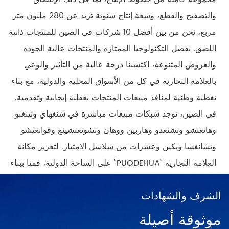
والتصفيح والقطع، وسعة إنتاج سنوية تزيد عن 280 مليون متر
مربع، نحن من بين أفضل 10 شركات في الصين للمنتجات ذاتية
اللصق. بفضل التكنولوجيا الممتازة والمنتجات عالية الجودة
والعروض المتنوعة، اكتسبنا درجة عالية من التأثير والوعي
بالعلامة التجارية في كل من الأسواق المحلية والدولية، مع بناء
تغطية وطنية لمنافذ مبيعات المنتجات بعقلية إيجابية وتقدمية.
في الصين، توجد شبكات مبيعات مباشرة في شنغهاي ونينغبو
وهانغتشو وتشنغدو وهاربين ووهان وتشونغتشينغ وقوانغتشو
وتشانغشا وبكين وعشرات من سلاسل الامتياز. لتعزيز مكانة
العلامة التجارية "PUODEHUA" على الساحة الدولية، قمنا ببناء
شبكة تسويق في عشرات البلدان والمناطق مثل الولايات
الشرف والشهادات
المتحدة وألمانيا واليابان وكوريا الجنوبية والبرازيل والمكسيك
وروسيا والشرق الأوسط. وما إلى ذلك، وتغطي آسيا، وأوروبا،
موثوقة أصيلة
والأمريكتين، وأفريقيا، ومناطق أخرى، وأصبحت موردًا مستقرًا