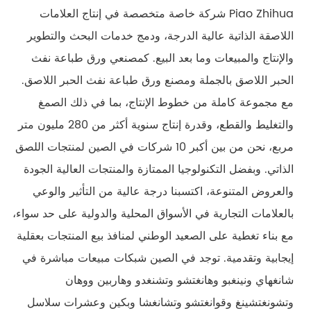
Piao Zhihua شركة خاصة متخصصة في إنتاج العلامات
اللاصقة الذاتية عالية الدرجة، ودمج خدمات البحث والتطوير
والإنتاج والمبيعات وما بعد البيع. كمصنعي ورق طباعة نفث
الحبر اللاصق بالجملة ومصنع ورق طباعة نفث الحبر اللاصق.
مع مجموعة كاملة من خطوط الإنتاج، بما في ذلك الصمغ
والتغليط والقطع، وقدرة إنتاج سنوية أكثر من 280 مليون متر
مربع، نحن من بين أكبر 10 شركات في الصين لمنتجات اللصق
الذاتي. وبفضل التكنولوجيا الممتازة والمنتجات العالية الجودة
والعروض المتنوعة، اكتسبنا درجة عالية من التأثير والوعي
بالعلامات التجارية في الأسواق المحلية والدولية على حد سواء،
مع بناء تغطية على الصعيد الوطني لمنافذ بيع المنتجات بعقلية
إيجابية وتقدمية. توجد في الصين شبكات مبيعات مباشرة في
شانغهاي ونينغبو وهانغتشو وتشنغدو وهاربين ووهان
وتشونغتشينغ وقوانغتشو وتشانغشا وبكين وعشرات سلاسل