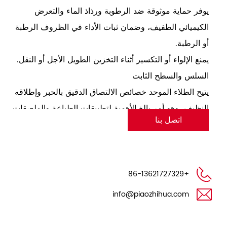
يوفر حماية موثوقة ضد الرطوبة ورذاذ الماء والتعرض
الكيميائي الطفيف، وضمان ثبات الأداء في الظروف الرطبة
أو الرطبة.
يمنع الإلواء أو التكسير أثناء التخزين الطويل الأجل أو النقل.
السلس والسطح الثابت
يتيح الطلاء الموحد خصائص الالتصاق الدقيق بالحبر وإطلاقه
النظيف، وهو أمر بالغ الأهمية لتطبيقات الطباعة والملصقات
اتصل بنا
عالية الجودة.
يقلل من الاحتكاك أثناء قطع الموت أو التكسية الصفائحية،
مما يعزز من كفاءة الإنتاج.
صديقة للبيئة وآمنة
+86-13621727329
تمتثل لمعايير درجة الغذاء والسلامة الطبية المناسبة
info@piaozhihua.com
لتطبيقات الاتصال المباشر.
تدعم المواد القابلة لإعادة التدوير ممارسات التصنيع